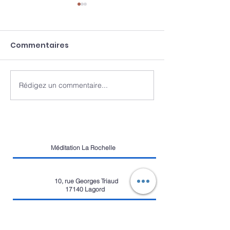
Commentaires
Rédigez un commentaire...
Événement ce
Merci pour cet
dimanche 28 avril de
journée 😍
méditation en ligne
Méditation La Rochelle
10, rue Georges Triaud
17140 Lagord
06 24 85 83 25