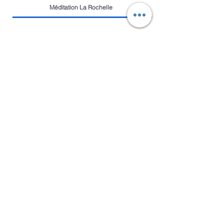
Méditation La Rochelle
10, rue Georges Triaud
17140 Lagord
06 24 85 83 25
larochellemeditation@gmail.com