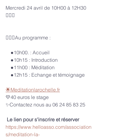
Mercredi 24 avril de 10H00 à 12H30
🧘🏽‍♂️
🤸🏼‍♂️Au programme :
    ●10h00. : Accueil 
    ●10h15 : Introduction 
    ●11h00 : Méditation
    ●12h15 : Echange et témoignage
🌟Meditationlarochelle.fr
💛40 euros le stage 
✨Contactez nous au 06 24 85 83 25
Le lien pour s'inscrire et réserver
https://www.helloasso.com/association
s/meditation-la-