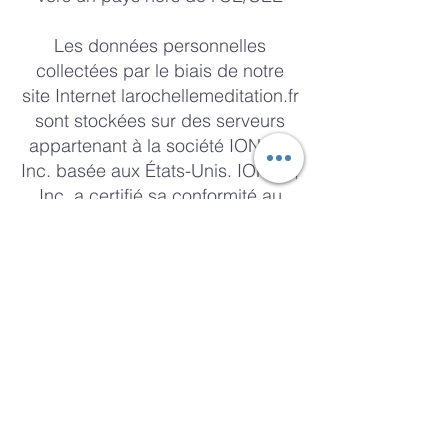
Les données personnelles
collectées par le biais de notre
site Internet larochellemeditation.fr
sont stockées sur des serveurs
appartenant à la société IONOS,
Inc. basée aux États-Unis. IONOS,
Inc. a certifié sa conformité au
cadre du bouclier de protection
de la vie privée UE-États-Unis
(veuillez consulter le site
privacyshield.gov pour plus
d'informations), qui a été
approuvé par la Commission
européenne pour sa conformité
aux normes de sécurité
adéquates. En outre, nous avons
conclu un accord de traitement