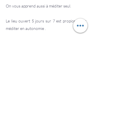
On vous apprend aussi à méditer seul.
Le lieu ouvert 5 jours sur 7 est propice pour
méditer en autonomie .
Vous pouvez réserver au quotidien vos
séances sur place !
¨La méditation autonome sur place vous
permettra ensuite de pratiquer très facilement
dans votre vie quotidienne . Plus l'on devient
autonome et plus la méditation devient une
hygiène de vie , une respiration.
Nous nous douchons le matin ou le soir et
nous allons aux toilettes tous les jours . Quand
avons-nous donc nettoyé notre esprit ? Il a